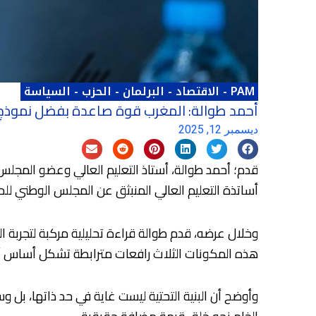
PAM
-
الاقتصاد
-
البرلمان
-
الحزب
-
السياسة
أحمد طوالة: المغرب قوة صاعدة بفضل نموذج ت
ديسمبر 12, 2025
قدم؛ أحمد طوالة، أستاذ التعليم العالي وعضو المجلس
أساتذة التعليم العالي المنبثق عن المجلس الوطني للحزب، يوم الأربعاء 3 دجنبر 2025، تحت عنوان: “ال
وخلال عرضه، قدم طوالة قراءة تحليلية مركبة لتجربة ا
هذه المكونات الثلاث رافعات مترابطة تشكل أساس أ
وأوضح أن البنية التحتية ليست غاية في حد ذاتها، بل 