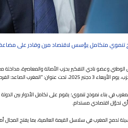
نموي متكامل يؤسس لاقتصاد مرن وقادر على مضاعفة إنتاج
 الوطني وعضو نادي التفكير بحزب الأصالة والمعاصرة، مداخلة مع
مغرب الصاعد: الفرص والتحديات”.
لمغرب في بناء نموذج تنموي؛ يقوم على تكامل الأدوار بين الدولة 
ي تحوّل اقتصادي مستدام.
وسيلة لدمج المغرب في سلاسل القيمة العالمية، بما يفتح المجال أم