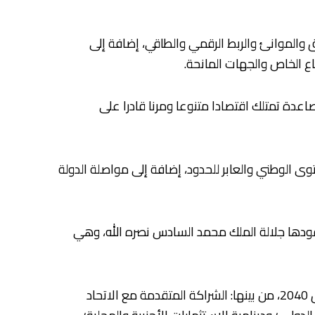
 والموانئ والربط الرقمي والطاقي، إضافة إلى
 الخاص والجهات المانحة.
عدة تمتلك اقتصادا متنوعا ومرنا قادرا على
 الوطني والعابر للحدود، إضافة إلى مواصلة الدولة
ي يقودها جلالة الملك محمد السادس نصره الله، وهي
كما أبرز وجود فرص سانحة تمكن المغرب من بناء نموذج اقتصادي جديد قادر على مضاعفة إنتاجه الداخلي الخام في أفق 2040، من بينها: الشراكة المتقدمة مع الاتحاد