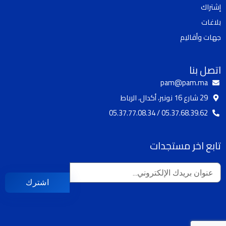
إشتراك
e
r
o
a
k
بلاغات
m
جهات وأقاليم
اتصل بنا
pam@pam.ma
29 شارع 16 نونبر، أكدال، الرباط
05.37.68.39.62 / 05.37.77.08.34
تابع اخر مستجدات
اشترك