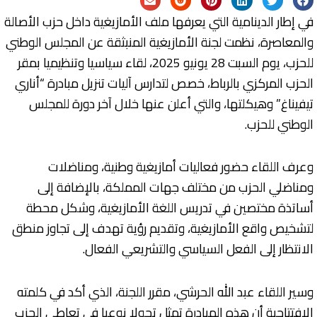
في إطار الدينامية التي يعرفها ملف الأمازيغية داخل حزب الأصالة
والمعاصرة، نظمت لجنة الأمازيغية المنبثقة عن المجلس الوطني
للحزب، يوم السبت 28 يونيو 2025، لقاء سياسيا وتنظيميا بمقر
الحزب المركزي بالرباط، خصص لتدارس آليات تنزيل مبادرة “أناري
تيفيناغ” وهيكلتها، والتي أعلن عنها خلال آخر دورة للمجلس
الوطني للحزب.
وعرف اللقاء حضور فعاليات أمازيغية وطنية، ومناضلات
ومناضلي الحزب من مختلف جهات المملكة، بالإضافة إلى
أساتذة مختصين في تدريس اللغة الأمازيغية، وشكل محطة
لتشخيص واقع الأمازيغية، وتقديم رؤية تهدف إلى تجاوز منطق
الانتظار إلى الفعل السياسي والتشريعي الفعال.
وسير اللقاء عبد الله الحرشي، مقرر اللجنة، الذي أكد في كلمته
الافتتاحية أن هذه المبادرة تمثل تحولا نوعيا في تعاطي الحزب