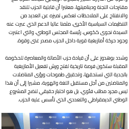
مقترحات اللجنة وديناميتها، معتبرا أن قابلية الحزب للنقد
والانفتاح على الملاحظات تعكس تميزه عن العديد من
التنظيمات السياسية الأخرى، مثمنا عاليا الدعم الذي عبرت عنه
السيدة نجوى ككوس، رئيسة المجلس الوطني، والتي اعتبرت
وجود حركة أمازيغية قوية داخل الحزب مصدر غنى وقوة.
وشدد بوهدوز على أن قيادة حزب الأصالة والمعاصرة للحكومة
المقبلة ستكون فرصة تاريخية لفتح ورش تفعيل الأمازيغية
بالجدية التي تستحقها، وتحقيق طموحات ورؤى المناضلات
والمناضلين من أجل مستقبل اللغة والهوية، مشيرا إلى أن هذا
ليس مجرد مطلب فئوي، بل هو اختبار حقيقي لنضج المشروع
الوطني الديمقراطي والتعددي الذي تأسس عليه الحزب.