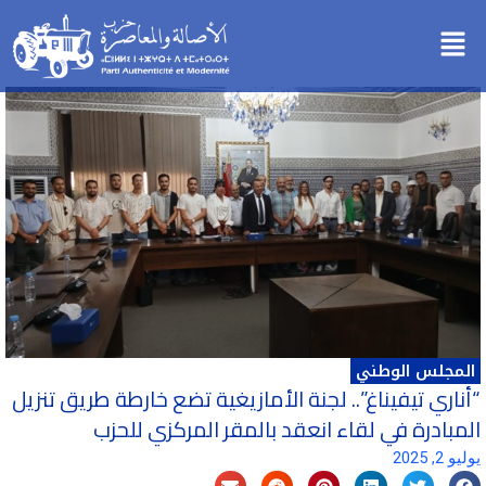
خطي
Menu
لى
لمحتوى
المجلس الوطني
“أناري تيفيناغ”.. لجنة الأمازيغية تضع خارطة طريق تنزيل
المبادرة في لقاء انعقد بالمقر المركزي للحزب
يوليو 2, 2025