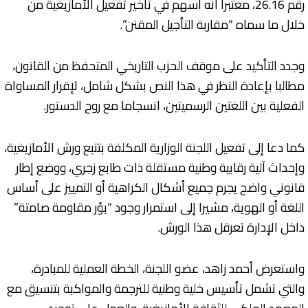
رقم 26.16، معتبرا أنه أسهم في تأخير تفعيل الأمازيغية من
خلال ما سماه “مقاربة التأجيل المقنن”.
وجدد التأكيد على موقف الحزب التاريخي المتحفظ من القانون،
مطالبا بإعادة النظر في هذا النص بشكل شامل، لإقرار المساواة
الفعلية بين اللغتين الرسميتين، انسجاما مع روح الدستور.
كما دعا إلى تفعيل اللجنة الوزارية المكلفة بتتبع ورش الأمازيغية،
وإحداث آلية رقابية وطنية مستقلة ذات طابع زجري، ووضع إطار
قانوني واضح يجرم جميع أشكال الكراهية أو التمييز على أساس
اللغة أو الهوية، مشيرا إلى استمرار وجود “بؤر مقاومة صامتة”
داخل الإدارة تعرقل هذا الورش.
واستعرض أحمد زاهد، عضو اللجنة، الخطة العملية للمبادرة،
والتي تشمل تأسيس خلية وطنية للترجمة والمواكبة بتنسيق مع