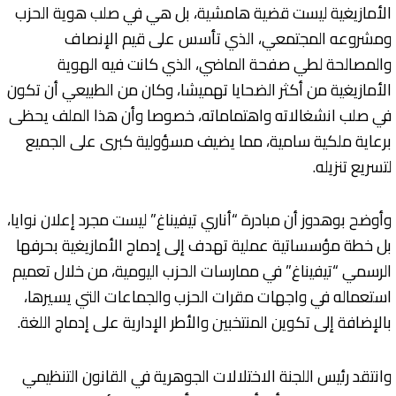
الأمازيغية ليست قضية هامشية، بل هي في صلب هوية الحزب
ومشروعه المجتمعي، الذي تأسس على قيم الإنصاف
والمصالحة لطي صفحة الماضي، الذي كانت فيه الهوية
الأمازيغية من أكثر الضحايا تهميشا، وكان من الطبيعي أن تكون
في صلب انشغالاته واهتماماته، خصوصا وأن هذا الملف يحظى
برعاية ملكية سامية، مما يضيف مسؤولية كبرى على الجميع
لتسريع تنزيله.
وأوضح بوهدوز أن مبادرة “أناري تيفيناغ” ليست مجرد إعلان نوايا،
بل خطة مؤسساتية عملية تهدف إلى إدماج الأمازيغية بحرفها
الرسمي “تيفيناغ” في ممارسات الحزب اليومية، من خلال تعميم
استعماله في واجهات مقرات الحزب والجماعات التي يسيرها،
بالإضافة إلى تكوين المنتخبين والأطر الإدارية على إدماج اللغة.
وانتقد رئيس اللجنة الاختلالات الجوهرية في القانون التنظيمي