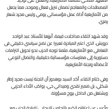
المعهد الملكي للثقافة الأمازيغية، والعمل على توحيد
المصطلحات والمعاجم لضمان تنزيل فعال وموحد، مما يجعل
من الأمازيغية أداة عمل مؤسساتي يومي وليس مجرد شعار
رمزي.
وقد شهد اللقاء مداخلات قيمة، أبرزها للأستاذ عبد الواحد
درويش، الذي اعتبر المبادرة تعبيرا عن نضج سياسي حقيقي في
التعاطي مع الأمازيغية، مثمنا توجه الحزب نحو تحويل التزامات
دستورية إلى ممارسات مؤسساتية حقيقية، والنضال النوعي
لأعضائه ولجنة الأمازيغية.
وفي ختام اللقاء، أكد السيد بوهدوز أن اللجنة ليست مجرد إطار
شكلي، بل ضمير نقدي وميداني حي، يواكب الأداء الحزبي
ويشتغل من الداخل بروح مسؤولة.
وأعرب عن اعتزازه الكبير بالتجاوب الإيجابي لقيادة الحزب مع