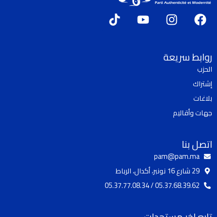
T
Y
I
F
i
o
n
a
k
u
s
c
t
t
t
e
روابط سريعة
o
u
a
b
الحزب
k
b
g
o
إشتراك
e
r
o
a
k
بلاغات
m
جهات وأقاليم
اتصل بنا
pam@pam.ma
29 شارع 16 نونبر، أكدال، الرباط
05.37.68.39.62 / 05.37.77.08.34
تابع اخر مستجدات