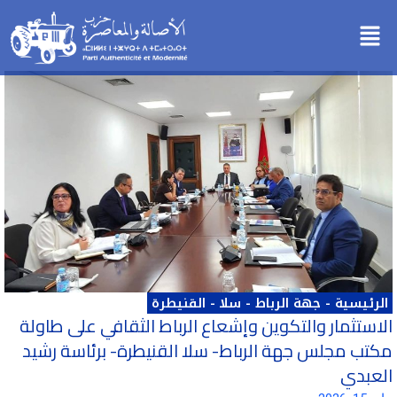
خطي
Menu
لى
لمحتوى
الرئيسية
-
جهة الرباط - سلا - القنيطرة
الاستثمار والتكوين وإشعاع الرباط الثقافي على طاولة
مكتب مجلس جهة الرباط- سلا القنيطرة- برئاسة رشيد
العبدي