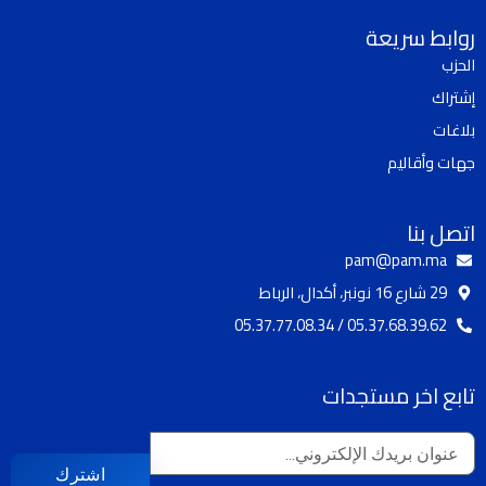
t
t
t
e
روابط سريعة
o
u
a
b
الحزب
k
b
g
o
إشتراك
e
r
o
a
k
بلاغات
m
جهات وأقاليم
اتصل بنا
pam@pam.ma
29 شارع 16 نونبر، أكدال، الرباط
05.37.68.39.62 / 05.37.77.08.34
تابع اخر مستجدات
اشترك