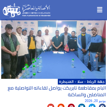
خطي
Menu
لى
لمحتوى
جهة الرباط - سلا - القنيطرة
البام بمقاطعة تابريكت يواصل لقاءاته التواصلية مع
المناضلين والساكنة
يونيو 20, 2026