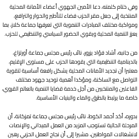
وفي ختام كلمته، دعا الأمين الجهوي أعضاء الأمانة المحلية
المنتخبة إلى جعل مقر الحزب فضاء للتأطير والحوار والترافع،
ومواكبة مختلف المبادرات التنموية التي تعرفها جماعة كلاز، بما
يعزز التنمية المحلية ويقوي الحضور السياسي والتنظيمي للحزب.
من جانبه، أشاد فؤاد يزرور، نائب رئيس مجلس جماعة أورتزاغ،
بالدينامية التنظيمية التي يقودها الحزب على مستوى الإقليم،
معتبرا أن تجديد الأمانات المحلية يشكل رافعة أساسية لتقوية
التواصل مع الساكنة، ومؤكدا أهمية توحيد جهود مختلف
الفاعلين والمنتخبين من أجل خدمة قضايا التنمية بالعالم القروي،
خاصة ما يرتبط بالطرق والماء والبنيات الأساسية.
بدوره، أكد أحمد الكوط، نائب رئيس مجلس جماعة تمزكانة، أن
المرحلة الحالية تستوجب المزيد من العمل الميداني والإنصات
لانشغالات المواطنين، مشيرا إلى أن نجاح العمل الحزبي رهين