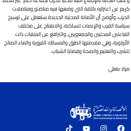
وعقب انتخابه بالإجماع أمينا محليا للحزب بجماعة كلاز، عبر محمد
كريم عن اعتزازه بالثقة التي وضعها فيه مناضلو ومناضلات
الحزب، وأوضح أن الأمانة المحلية الجديدة ستعمل على ترسيخ
سياسة القرب والإنصات للساكنة، والانفتاح على مختلف
الفاعلين المحليين والجمعويين، والترافع عن الملفات ذات
الأولوية، وفي مقدمتها الطرق والمسالك القروية والماء الصالح
للشرب والتعليم والصحة وقضايا الشباب.
مراد بنعلي
T
Y
I
F