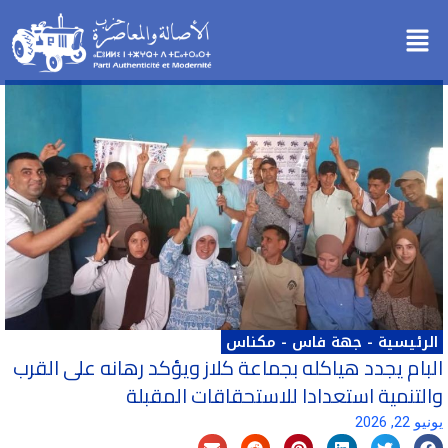
خطي
Menu
لى
لمحتوى
الرئيسية
-
جهة فاس - مكناس
البام يجدد هياكله بجماعة كلاز ويؤكد رهانه على القرب
والتنمية استعدادا للاستحقاقات المقبلة
يونيو 22, 2026