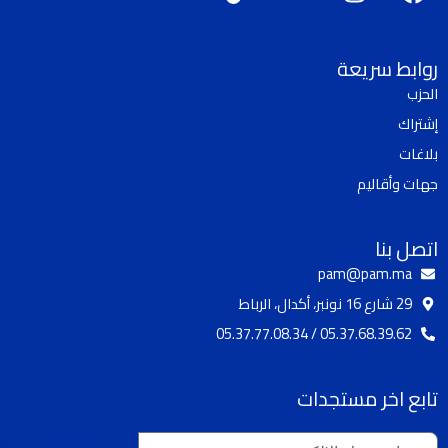
i
o
n
a
k
u
s
c
t
t
t
e
روابط سريعة
o
u
a
b
الحزب
k
b
g
o
إشتراك
e
r
o
a
k
بلاغات
m
جهات وأقاليم
اتصل بنا
pam@pam.ma
29 شارع 16 نونبر، أكدال، الرباط
05.37.68.39.62 / 05.37.77.08.34
تابع اخر مستجدات