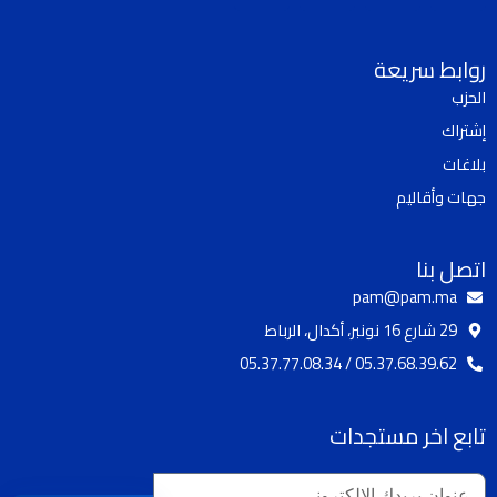
k
u
s
c
t
t
t
e
روابط سريعة
o
u
a
b
الحزب
k
b
g
o
إشتراك
e
r
o
a
k
بلاغات
m
جهات وأقاليم
اتصل بنا
pam@pam.ma
29 شارع 16 نونبر، أكدال، الرباط
05.37.68.39.62 / 05.37.77.08.34
تابع اخر مستجدات