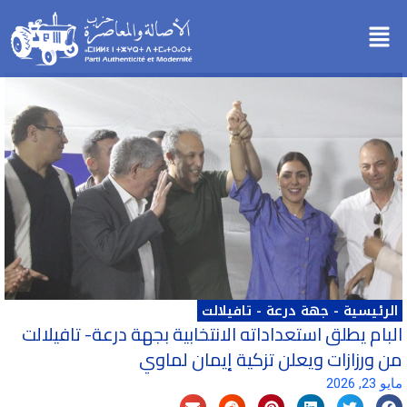
خطي
Menu
لى
لمحتوى
الرئيسية
-
جهة درعة - تافيلالت
البام يطلق استعداداته الانتخابية بجهة درعة- تافيلالت
من ورزازات ويعلن تزكية إيمان لماوي
مايو 23, 2026