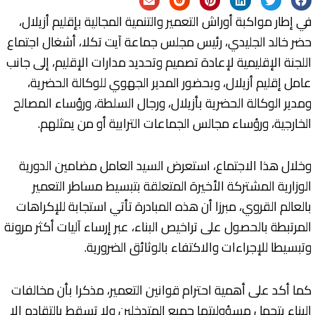
في إطار مواكبة أوراش التعمير والتنمية المجالية بإقليم أزيلال،
حضر خالد الجليدي، رئيس مجلس جماعة آيت تكلا، أشغال اجتماع
اللجنة الإقليمية لإعادة تصميم وتحديد مدارات الإقليم، إلى جانب
عامل إقليم أزيلال، وبحضور المدير الجهوي للوكالة الحضرية،
ومدير الوكالة الحضرية بأزيلال، ورجال السلطة، ورؤساء المصالح
الخارجية، ورؤساء مجالس الجماعات الترابية أو من يمثلهم.
وخلال هذا الاجتماع، استعرض السيد العامل مضامين الدورية
الوزارية المشتركة الأخيرة المتعلقة بتبسيط مساطر التعمير
بالعالم القروي، مبرزا أن هذه المبادرة تأتي استجابة للإكراهات
المرتبطة بالحصول على تراخيص البناء، عبر إرساء آليات أكثر مرونة
وتبسيطا للإجراءات والاكتفاء بالوثائق الضرورية.
كما أكد على أهمية احترام قوانين التعمير، مذكرا بأن مخالفات
البناء يتحمل مسؤوليتها جميع المتدخلين ولا تسقط بالتقادم إلا