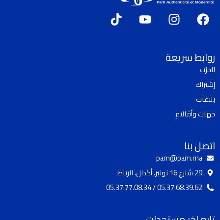
T
Y
I
F
i
o
n
a
k
u
s
c
t
t
t
e
روابط سريعة
o
u
a
b
الحزب
k
b
g
o
إشتراك
e
r
o
a
k
بلاغات
m
جهات وأقاليم
اتصل بنا
pam@pam.ma
29 شارع 16 نونبر، أكدال، الرباط
05.37.68.39.62 / 05.37.77.08.34
تابع اخر مستجدات