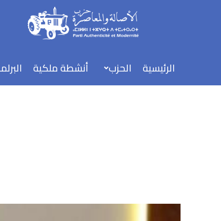
خطي
لى
لمحتوى
الرئيسية
الحزب
أنشطة ملكية
البرلم