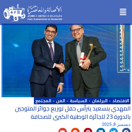
خطي
Menu
لى
لمحتوى
الاقتصاد
-
البرلمان
-
السياسة
-
الفن
-
المجتمع
المهدي بنسعيد يترأس حفل توزيع جوائز المتوجين
بالدورة 23 للجائزة الوطنية الكبرى للصحافة
ديسمبر 8, 2025