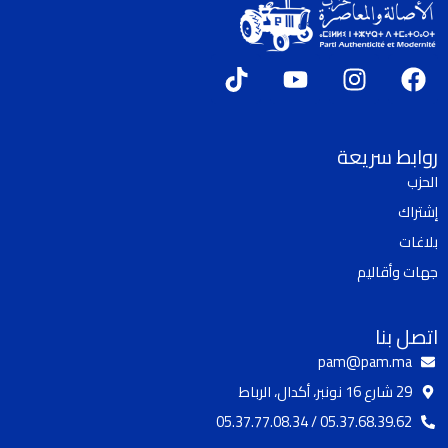
T
Y
I
F
i
o
n
a
k
u
s
c
t
t
t
e
روابط سريعة
o
u
a
b
الحزب
k
b
g
o
إشتراك
e
r
o
a
k
بلاغات
m
جهات وأقاليم
اتصل بنا
pam@pam.ma
29 شارع 16 نونبر، أكدال، الرباط
05.37.68.39.62 / 05.37.77.08.34