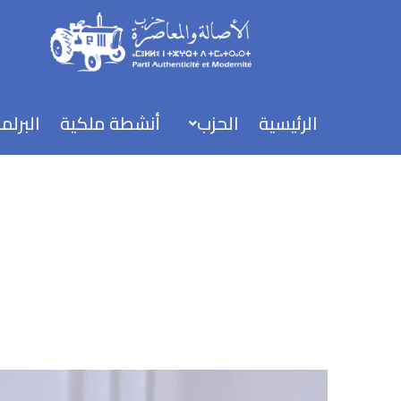
خطي
لى
لمحتوى
الرئيسية
الحزب
أنشطة ملكية
البرلم