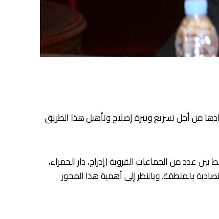
اتخاذها من أجل تسريع وتيرة إصلاح وتأهيل هذا الطريق
قطع الطرقي الرابط بين رباط الخير وجماعة اغزران بإقليم صفرو، عبر الطريق رقم 504، والذي يربط بين عدد من الجماعات القروية (إدراج، دار الحمراء،
صادية بالمنطقة. وبالنظر إلى أهمية هذا المحور