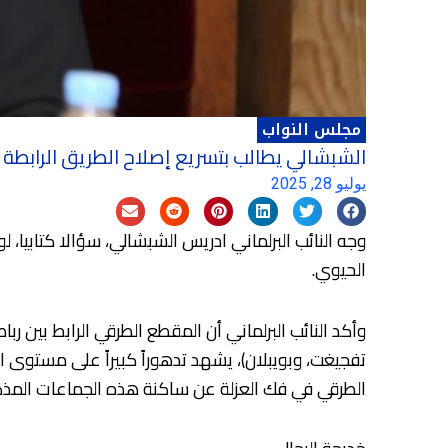
مجلس النواب
الشبشالي يطالب بتسريع إصلاح الطريق الرابطة بي
يوليو 28, 2025
وجه النائب البرلماني ادريس الشبشالي، سؤالا كتابيا، ل
الحيوي.
تفجيغت، وبويبلان)، يشهد تدهوراً كبيراً على مستوى ال
الطرقي في فك العزلة عن ساكنة هذه الجماعات المذكور