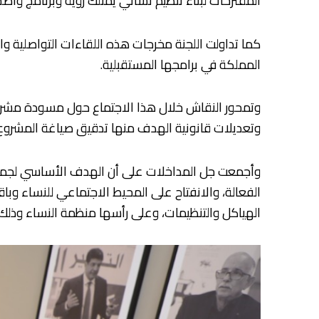
المقترحات لبناء تنظيم نسائي يمتلك رؤية وبرنامج وا
كما تداولت اللجنة مخرجات هذه اللقاءات التواصلية وا
المملكة في برامجها المستقبلية.
وتمحور النقاش خلال هذا الاجتماع حول مسودة مشروع
وتعديلات قانونية الهدف منها تدقيق صياغة المشروع
وأجمعت جل المداخلات على أن الهدف الأساسي لجميع م
الفعالة، والانفتاح على المحيط الاجتماعي للنساء وبا
الهياكل والتنظيمات، وعلى رأسها منظمة النساء وذلك لت