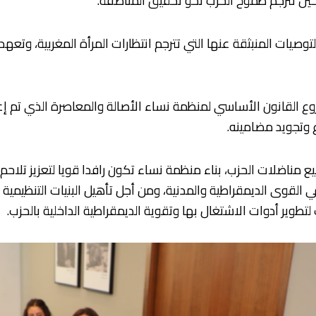
ضحين تترجم طموح الحزب نحو تحقيق المناصفة.
لتوصيات المنبثقة عنها التي تترجم انتظارات المرأة المغربية، و
 القانون الأساسي لمنظمة نساء الأصالة والمعاصرة الذي تم إع
 وتجويد مضامينه.
ناضلات الحزب، بناء منظمة نساء تكون رافدا قويا لتعزيز تلاحم
قي القوى الديمقراطية والمدنية، ومن أجل تأهيل البنيات التنظيمي
طوير أدوات الاشتغال بها وتقوية الديمقراطية الداخلية بالحزب.