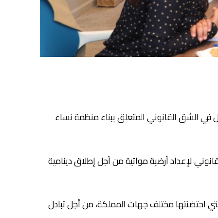
نونبر 2022 بمقر الحزب بالرباط، اجتماعاتها للتداول في الشق القانوني المتعلق ببناء منظمة نساء
قانوني لإعداد أرضية مواتية من أجل إطلاق دينامية
 التي احتضنتها مختلف جهات المملكة، من أجل تبادل