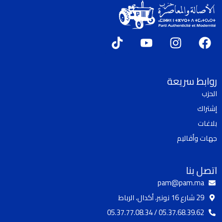
T
Y
I
F
i
o
n
a
k
u
s
c
t
t
t
e
روابط سريعة
o
u
a
b
الحزب
k
b
g
o
إشتراك
e
r
o
a
k
بلاغات
m
جهات وأقاليم
اتصل بنا
pam@pam.ma
29 شارع 16 نونبر، أكدال، الرباط
05.37.68.39.62 / 05.37.77.08.34