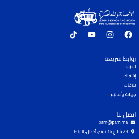
T
Y
I
F
i
o
n
a
k
u
s
c
t
t
t
e
روابط سريعة
o
u
a
b
الحزب
k
b
g
o
إشتراك
e
r
o
a
k
بلاغات
m
جهات وأقاليم
اتصل بنا
pam@pam.ma
29 شارع 16 نونبر، أكدال، الرباط