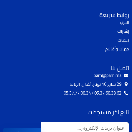
k
u
s
c
t
t
t
e
روابط سريعة
o
u
a
b
الحزب
k
b
g
o
إشتراك
e
r
o
a
k
بلاغات
m
جهات وأقاليم
اتصل بنا
pam@pam.ma
29 شارع 16 نونبر، أكدال، الرباط
05.37.68.39.62 / 05.37.77.08.34
تابع اخر مستجدات