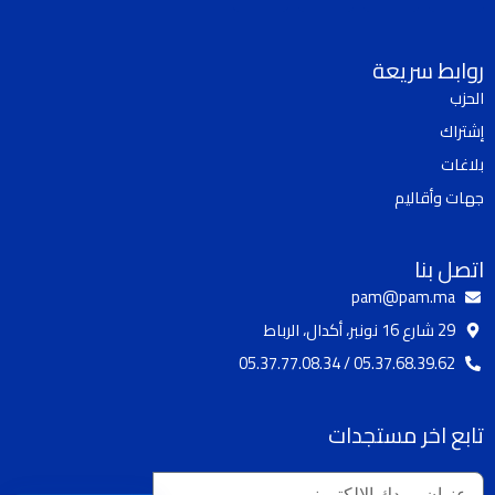
k
u
s
c
t
t
t
e
روابط سريعة
o
u
a
b
الحزب
k
b
g
o
إشتراك
e
r
o
a
k
بلاغات
m
جهات وأقاليم
اتصل بنا
pam@pam.ma
29 شارع 16 نونبر، أكدال، الرباط
05.37.68.39.62 / 05.37.77.08.34
تابع اخر مستجدات