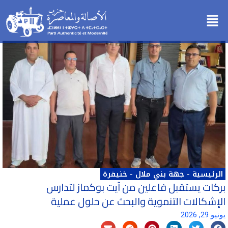
خطي
Menu
لى
لمحتوى
الرئيسية
-
جهة بني ملال - خنيفرة
بركات يستقبل فاعلين من آيت بوكماز لتدارس
الإشكالات التنموية والبحث عن حلول عملية
يونيو 29, 2026