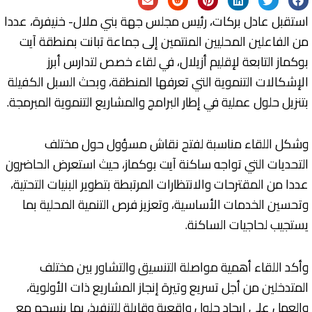
استقبل عادل بركات، رئيس مجلس جهة بني ملال- خنيفرة، عددا
من الفاعلين المحليين المنتمين إلى جماعة تبانت بمنطقة آيت
بوكماز التابعة لإقليم أزيلال، في لقاء خصص لتدارس أبرز
الإشكالات التنموية التي تعرفها المنطقة، وبحث السبل الكفيلة
بتنزيل حلول عملية في إطار البرامج والمشاريع التنموية المبرمجة.
وشكل اللقاء مناسبة لفتح نقاش مسؤول حول مختلف
التحديات التي تواجه ساكنة آيت بوكماز، حيث استعرض الحاضرون
عددا من المقترحات والانتظارات المرتبطة بتطوير البنيات التحتية،
وتحسين الخدمات الأساسية، وتعزيز فرص التنمية المحلية بما
يستجيب لحاجيات الساكنة.
وأكد اللقاء أهمية مواصلة التنسيق والتشاور بين مختلف
المتدخلين من أجل تسريع وتيرة إنجاز المشاريع ذات الأولوية،
والعمل على إيجاد حلول واقعية وقابلة للتنفيذ، بما ينسجم مع