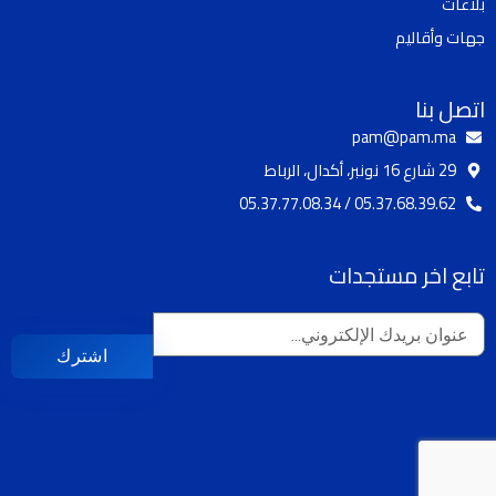
a
k
بلاغات
m
جهات وأقاليم
اتصل بنا
pam@pam.ma
29 شارع 16 نونبر، أكدال، الرباط
05.37.68.39.62 / 05.37.77.08.34
تابع اخر مستجدات
اشترك