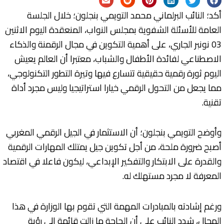
أكد؛ النائب البرلماني محمد التويمي بنجلون؛ خلال الجلسة
العامة للأسئلة الشفوية بمجلس النواب، المنعقدة اليوم الاثنين
03 نونبر الجاري، على أهمية التكوين في مجال الرقمنة والذكاء
الاصطناعي لفائدة الأطفال والشباب، معتبرا أن العالم يعيش
اليوم ثورة رقمية حقيقية تتسارع فيها وتيرة التطور التكنولوجي،
مما يجعل من التحول الرقمي خيارا استراتيجيا وليس مجرد أداة
تقنية.
وأوضح التويمي بنجلون؛ أن الاستثمار في الجيل الرقمي المغربي
أصبح ضرورة ملحة، من أجل تكوين جيل يمتلك المهارات الرقمية
والقدرة على الابتكار والتفكير الإبداعي، ليكون فاعلا في اقتصاد
المعرفة لا مجرد مستهلك له.
ورغم إشادته بالمبادرات المهمة التي تقوم بها الوزارة في هذا
المجال، شدد النائب على أن الحاجة ما زالت قائمة إلى رؤية