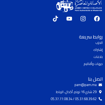
T
Y
I
F
i
o
n
a
k
u
s
c
t
t
t
e
روابط سريعة
o
u
a
b
الحزب
k
b
g
o
إشتراك
e
r
o
a
k
بلاغات
m
جهات وأقاليم
اتصل بنا
pam@pam.ma
29 شارع 16 نونبر، أكدال، الرباط
05.37.68.39.62 / 05.37.77.08.34