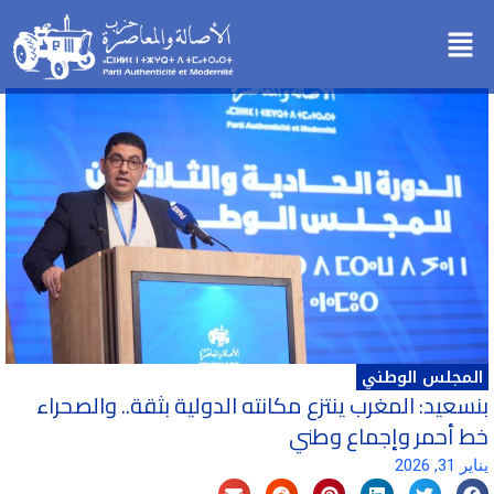
خطي
Menu
لى
لمحتوى
المجلس الوطني
بنسعيد: المغرب ينتزع مكانته الدولية بثقة.. والصحراء
خط أحمر وإجماع وطني
يناير 31, 2026