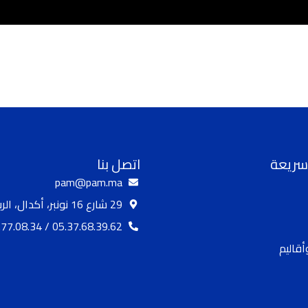
سريعة
اتصل بنا
pam@pam.ma
29 شارع 16 نونبر، أكدال، الرباط
05.37.68.39.62 / 05.37.77.08.34
قاليم