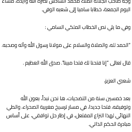
وجه صاحب الجلالة الملك محمد السادس نصره الله وأيده، مساء
اليوم الجمعة، خطابا ساميا إلى شعبه الوفي.
وفي ما يلي نص الخطاب الملكي السامي :
“الحمد لله، والصلاة والسلام على مولانا رسول الله وآله وصحبه.
قال تعالى “إنا فتحنا لك فتحا مبينا”. صدق الله العظيم .
شعبي العزيز،
بعد خمسين سنة من التضحيات، ها نحن نبدأ، بعون الله
وتوفيقه، فتحا جديدا، في مسار ترسيخ مغربية الصحراء، والطي
النهائي لهذا النزاع المفتعل، في إطار حل توافقي، على أساس
مبادرة الحكم الذاتي.