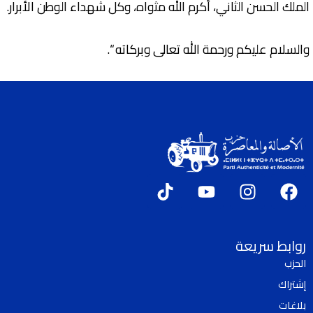
الملك الحسن الثاني، أكرم الله مثواه، وكل شهداء الوطن الأبرار.
والسلام عليكم ورحمة الله تعالى وبركاته “.
T
Y
I
F
i
o
n
a
k
u
s
c
t
t
t
e
روابط سريعة
o
u
a
b
الحزب
k
b
g
o
إشتراك
e
r
o
a
k
بلاغات