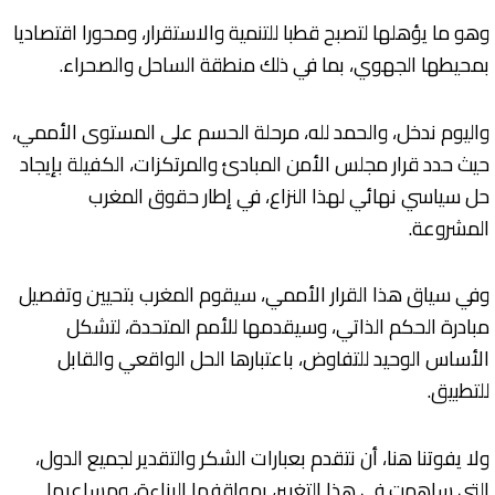
وهو ما يؤهلها لتصبح قطبا للتنمية والاستقرار، ومحورا اقتصاديا
بمحيطها الجهوي، بما في ذلك منطقة الساحل والصحراء.
واليوم ندخل، والحمد لله، مرحلة الحسم على المستوى الأممي،
حيث حدد قرار مجلس الأمن المبادئ والمرتكزات، الكفيلة بإيجاد
حل سياسي نهائي لهذا النزاع، في إطار حقوق المغرب
المشروعة.
وفي سياق هذا القرار الأممي، سيقوم المغرب بتحيين وتفصيل
مبادرة الحكم الذاتي، وسيقدمها للأمم المتحدة، لتشكل
الأساس الوحيد للتفاوض، باعتبارها الحل الواقعي والقابل
للتطبيق.
ولا يفوتنا هنا، أن نتقدم بعبارات الشكر والتقدير لجميع الدول،
التي ساهمت في هذا التغيير، بمواقفها البناءة، ومساعيها