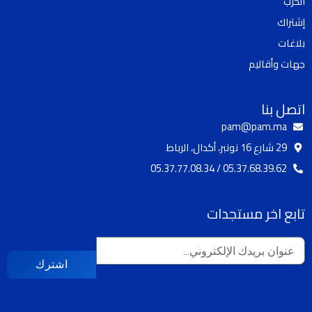
الحزب
k
b
g
o
إشتراك
e
r
o
a
k
بلاغات
m
جهات وأقاليم
اتصل بنا
pam@pam.ma
29 شارع 16 نونبر، أكدال، الرباط
05.37.68.39.62 / 05.37.77.08.34
تابع اخر مستجدات
اشترك