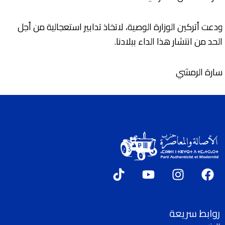
ودعت أتركين الوزارة الوصية، لاتخاذ تدابير استعجالية من أجل
الحد من انتشار هذا الداء ببلادنا.
سارة الرمشي
T
Y
I
F
i
o
n
a
k
u
s
c
t
t
t
e
روابط سريعة
o
u
a
b