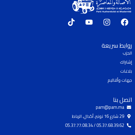
T
Y
I
F
i
o
n
a
k
u
s
c
t
t
t
e
روابط سريعة
o
u
a
b
الحزب
k
b
g
o
إشتراك
e
r
o
a
k
بلاغات
m
جهات وأقاليم
اتصل بنا
pam@pam.ma
29 شارع 16 نونبر، أكدال، الرباط
05.37.68.39.62 / 05.37.77.08.34