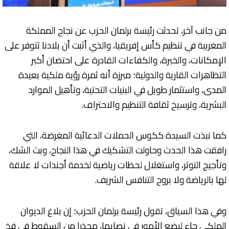
من جانب آخر، تحدثت رئيسة برلمان الحزب عن نجاح المملكة
المغربية في تنظيم كأس إفريقيا، والذي أثبت أن بلادنا تتوفر على
الإمكانات، والخبرة، والكفاءات القادرة على احتضان أكبر
التظاهرات القارية والدولية؛ مبرزة أنه ثمرة رؤية ملكية بعيدة
المدى، واستثمار طويل في البنيات التحتية، وتأهيل الموارد
البشرية، وترسيخ ثقافة التنظيم والاحتراف.
كما نبذت السيدة ككوس الحملات الدعائية المغرضة، التي
رافقت هذا الحدث وحاولت التشكيك في هذا النجاح، وبث الشك،
وتأجيج التوتر، واستغلال لحظات رياضية لخدمة أجندات لا علاقة
لها بالرياضة ولا بروح التنافس الشريف.
وفي هذا السياق، تقول رئيسة برلمان الحزب؛ إن بلاغ الديوان
الملكي جاء ليضع الأمور في نصابها، محذرا من السقوط في فخ