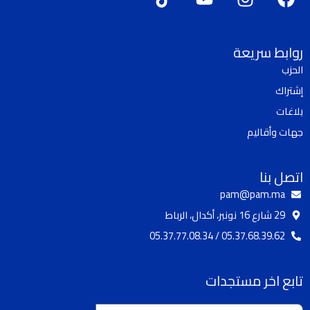
i
o
n
a
k
u
s
c
t
t
t
e
روابط سريعة
o
u
a
b
الحزب
k
b
g
o
إشتراك
e
r
o
a
k
بلاغات
m
جهات وأقاليم
اتصل بنا
pam@pam.ma
29 شارع 16 نونبر، أكدال، الرباط
05.37.68.39.62 / 05.37.77.08.34
تابع اخر مستجدات