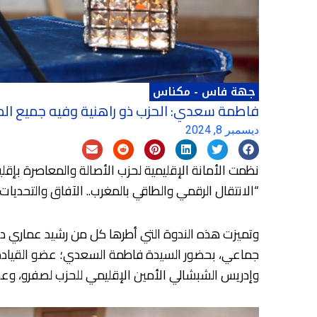
جهة فاس - مكناس
فاطمة سعدي: الحزب ذو راهنية وفيه جميع الم
ديسمبر 8, 2024
“الانتقال الرقمي والطاقي بالمغرب.. الآفاق والتحديات
وتميزت هذه الندوة التي أطرها كل من رشيد عماري د
جماعي، بحضور السيدة فاطمة السعدي؛ عضو القيادة ا
وإدريس الشبشالي الأمين الإقليمي للحزب لصفرو، وعدد