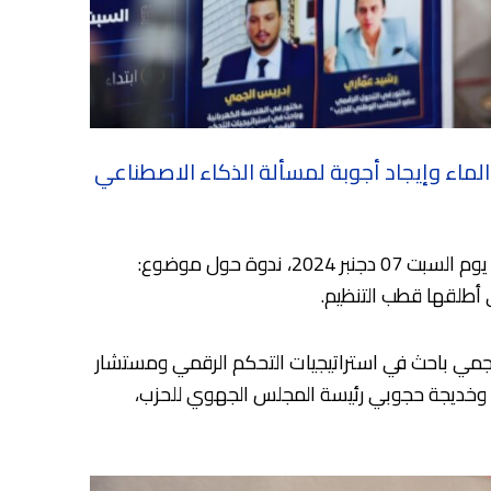
ماء وإيجاد أجوبة لمسألة الذكاء الاصطناعي
نظمت الأمانة الإقليمية لحزب الأصالة والمعاصرة بإقليم صفرو تحت إشراف الأمانة الجهوية للحزب بجهة فاس- مكناس، يوم السبت 07 دجنبر 2024، ندوة حول موضوع:
ي أطلقها قطب التنظيم.
جمي باحث في استراتيجيات التحكم الرقمي ومستشار
، وخديجة حجوبي رئيسة المجلس الجهوي للحزب،