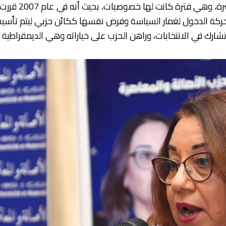
وذكرت المتحدثة
الحركة الدخول لغمار السياسة وفرض نفسها ككائن حزبي ليتم تأس
رك في الانتخابات، وراهن الحزب على خياراته وهي الديمقراطية ا