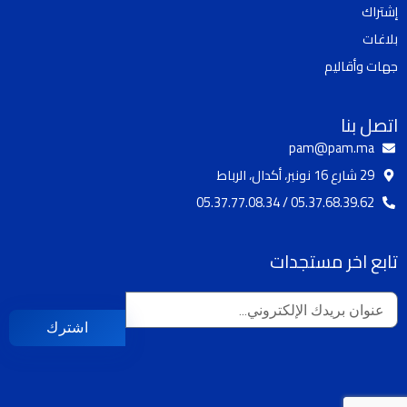
إشتراك
e
r
o
a
k
بلاغات
m
جهات وأقاليم
اتصل بنا
pam@pam.ma
29 شارع 16 نونبر، أكدال، الرباط
05.37.68.39.62 / 05.37.77.08.34
تابع اخر مستجدات
اشترك