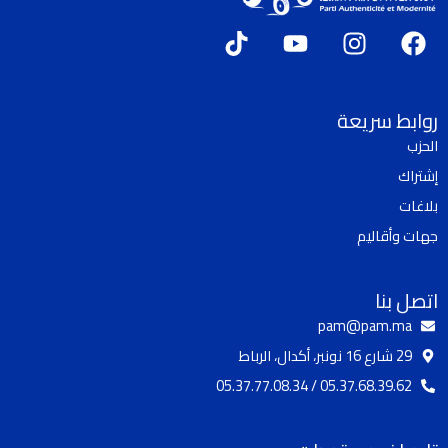
T
Y
I
F
i
o
n
a
k
u
s
c
t
t
t
e
روابط سريعة
o
u
a
b
الحزب
k
b
g
o
إشتراك
e
r
o
a
k
بلاغات
m
جهات وأقاليم
اتصل بنا
pam@pam.ma
29 شارع 16 نونبر، أكدال، الرباط
05.37.68.39.62 / 05.37.77.08.34