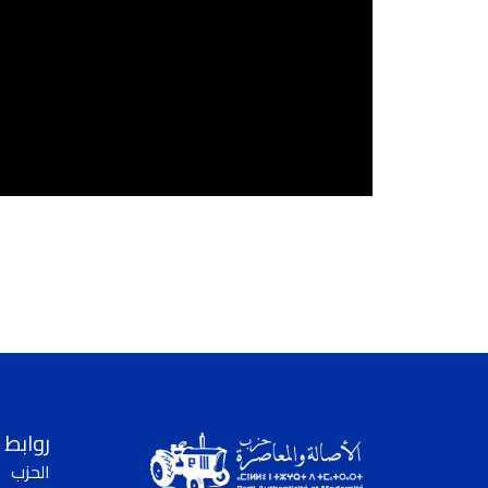
روابط 
الحزب