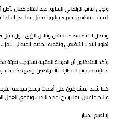
وتولى النائب البرلماني السابق عبد الفتاح كمال تأطير 
المرتقب تنظيمها يوم 5 يوليوز المقبل، بما يعزز البناء التنظيمي للحزب ويوسع دائرة المشاركة والانخراط في هياكله.
وشكل اللقاء فضاء للنقاش وتبادل الرؤى حول سبل تعزي
تطوير الأداء التنظيمي وتقوية الحضور الميداني للحزب
وأكد المتدخلون أن المرحلة المقبلة تستوجب تعبئة م
عملية تستجيب لانتظارات المواطنين، وتعزز مكانة الحز
كما شدد المشاركون على أهمية ترسيخ سياسة القرب، 
والاجتماعيين، بما يرسخ تجديد النخب، ويقوي العمل الم
إبراهيم الصبار