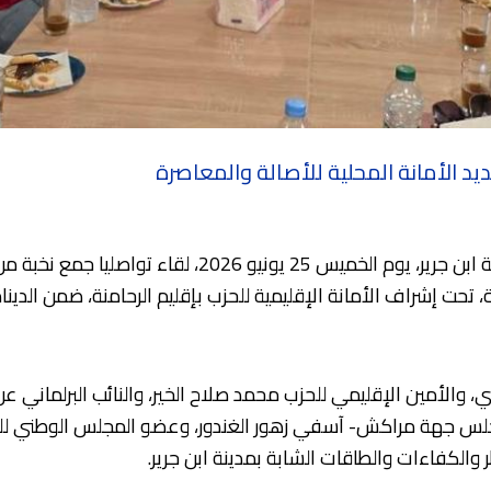
يد الأمانة المحلية للأصالة والمعاصرة
احتضن المقر الإقليمي لحزب الأصالة والمعاصرة بمدينة ابن جر
ينة، تحت إشراف الأمانة الإقليمية للحزب بإقليم الرحامنة، ضمن الد
والأمين الإقليمي للحزب محمد صلاح الخير، والنائب البرلماني عن
 مجلس جهة مراكش- آسفي زهور الغندور، وعضو المجلس الوطني للحز
والكفاءات والطاقات الشابة بمدينة ابن جرير.