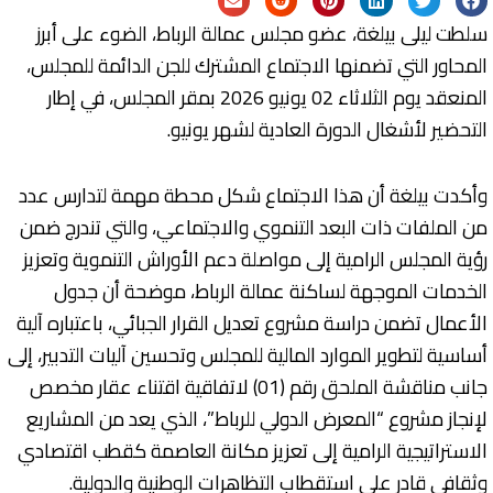
سلطت ليلى بيلغة، عضو مجلس عمالة الرباط، الضوء على أبرز
المحاور التي تضمنها الاجتماع المشترك للجن الدائمة للمجلس،
المنعقد يوم الثلاثاء 02 يونيو 2026 بمقر المجلس، في إطار
التحضير لأشغال الدورة العادية لشهر يونيو.
وأكدت بيلغة أن هذا الاجتماع شكل محطة مهمة لتدارس عدد
من الملفات ذات البعد التنموي والاجتماعي، والتي تندرج ضمن
رؤية المجلس الرامية إلى مواصلة دعم الأوراش التنموية وتعزيز
الخدمات الموجهة لساكنة عمالة الرباط، موضحة أن جدول
الأعمال تضمن دراسة مشروع تعديل القرار الجبائي، باعتباره آلية
أساسية لتطوير الموارد المالية للمجلس وتحسين آليات التدبير، إلى
جانب مناقشة الملحق رقم (01) لاتفاقية اقتناء عقار مخصص
لإنجاز مشروع “المعرض الدولي للرباط”، الذي يعد من المشاريع
الاستراتيجية الرامية إلى تعزيز مكانة العاصمة كقطب اقتصادي
وثقافي قادر على استقطاب التظاهرات الوطنية والدولية.