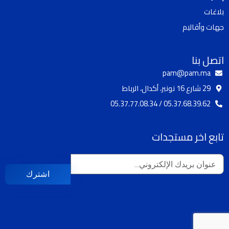
a
k
بلاغات
m
جهات وأقاليم
اتصل بنا
pam@pam.ma
29 شارع 16 نونبر، أكدال، الرباط
05.37.68.39.62 / 05.37.77.08.34
تابع اخر مستجدات
اشترك