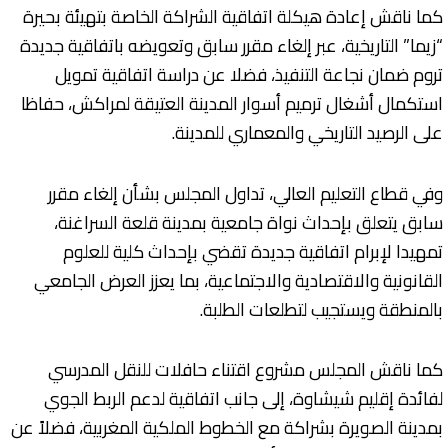
كما ناقش إعادة هيكلة اتفاقية الشراكة الخاصة بتهيئة بحيرة
“زيما” التاريخية، عبر إلغاء مقرر سابق وتعويضه باتفاقية جديدة
تروم ضمان نجاعة التنفيذ، فضلا عن دراسة اتفاقية تمويل
استكمال أشغال ترميم أسوار المدينة العتيقة لمراكش، حفاظا
على الرصيد التاريخي والمعماري للمدينة.
وفي قطاع التعليم العالي، تداول المجلس بشأن إلغاء مقرر
سابق يتعلق بإحداث نواة جامعية بمدينة قلعة السراغنة،
تمهيدا لإبرام اتفاقية جديدة تقضي بإحداث كلية للعلوم
القانونية والاقتصادية والاجتماعية، بما يعزز العرض الجامعي
بالمنطقة ويستجيب لتطلعات الطلبة.
كما ناقش المجلس مشروع اقتناء حافلات للنقل المدرسي
لفائدة إقليم شيشاوة، إلى جانب اتفاقية لدعم الربط الجوي
بمدينة الصويرة بشراكة مع الخطوط الملكية المغربية، فضلاً عن