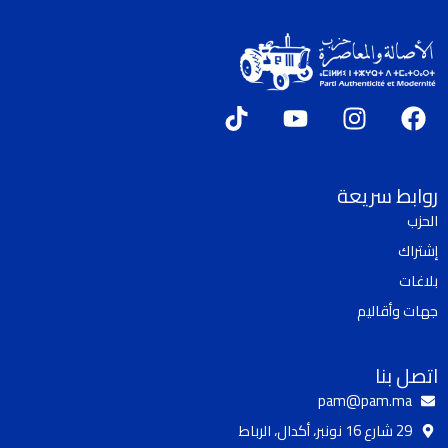
T
Y
I
F
i
o
n
a
k
u
s
c
t
t
t
e
روابط سريعة
o
u
a
b
الحزب
k
b
g
o
إشتراك
e
r
o
a
k
بلاغات
m
جهات وأقاليم
اتصل بنا
pam@pam.ma
29 شارع 16 نونبر، أكدال، الرباط