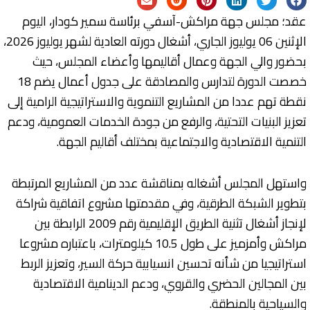
عقد؛ مجلس جهة مراكش-آسفي برئاسة سمير كودار، اليوم
الإثنين 06 يوليوز الجاري، أشغال دورته العادية لشهر يوليوز 2026،
بحضور والي الجهة وعمال أقاليمها وأعضاء المجلس، حيث
خصصت الدورة لتدارس والمصادقة على جدول أعمال يضم 18
نقطة تهم عددا من المشاريع التنموية والاستراتيجية الرامية إلى
تعزيز البنيات التحتية، والرفع من جودة الخدمات العمومية، ودعم
التنمية الاقتصادية والاجتماعية بمختلف أقاليم الجهة.
واستهل المجلس أشغاله بمناقشة عدد من المشاريع المرتبطة
بتطوير الشبكة الطرقية، وفي مقدمتها مشروع اتفاقية شراكة
لإنجاز أشغال تثنية الطريق الإقليمية رقم 2009 الرابطة بين
مراكش وأمزميز على طول 10.5 كيلومترات، باعتباره مشروعا
استراتيجيا من شأنه تحسين انسيابية حركة السير، وتعزيز الربط
بين المجالين الحضري والقروي، ودعم الدينامية الاقتصادية
والسياحية بالمنطقة.