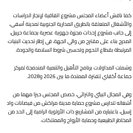
كما ناقش أعضاء المجلس مشروع اتفاقية لإنجاز الدراسات
والأشغال المتعلقة بالطريق المدارية الجنوبية لمدينة آسفي،
إلى جانب مشروع إحداث مجزرة جهوية عصرية بجماعة حربيل،
المدرج بناء على مقترح من والي الجهة، في إطار تحديث البنيات
المرتبطة بقطاع اللحوم وتحسين شروط السلامة والجودة.
وشملت المداولات برنامج التأهيل والتنمية المندمجة لمركز
جماعة أكفاي للفترة الممتدة ما بين 2026 و2028.
وفي المجال البيئي والتراثي، خصص المجلس حيزا مهما من
أشغاله لتدارس مشروع حماية مدينة مراكش من فيضانات واد
إسيل، باعتباره من المشاريع ذات الأولوية الرامية إلى الحد من
المخاطر الطبيعية وحماية الأرواح والممتلكات.