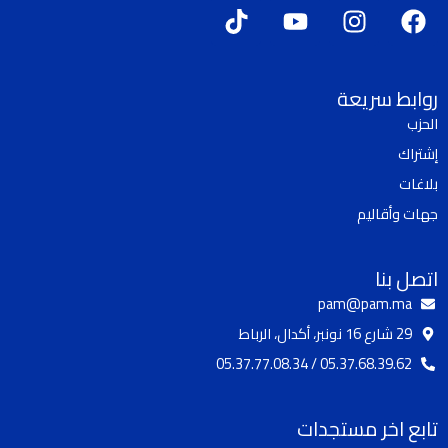
T
Y
I
F
i
o
n
a
k
u
s
c
t
t
t
e
روابط سريعة
o
u
a
b
الحزب
k
b
g
o
إشتراك
e
r
o
a
k
بلاغات
m
جهات وأقاليم
اتصل بنا
pam@pam.ma
29 شارع 16 نونبر، أكدال، الرباط
05.37.68.39.62 / 05.37.77.08.34
تابع اخر مستجدات