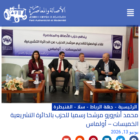
خطي
Menu
لى
لمحتوى
الرئيسية
-
جهة الرباط - سلا - القنيطرة
محمد أشرورو مرشحا رسميا للحزب بالدائرة التشريعية
الخميسات – أولماس
يونيو 13, 2026