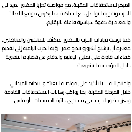
المبكر للاستحقاقات المقبلة، مع مواصلة تعزيز الحضور الميداني
للحزب وتقوية التواصل مع الساكنة، بما يكرس موقع الأصالة
والمعاصرة كقوة سياسية فاعلة بالإقليم.
كما نوهت قيادات الحزب بالحضور المكثف للمنتخبين والمناضلين،
معتبرة أن ترشيح أشرورو يندرج ضمن رؤية الحزب الرامية إلى تقديم
كفاءات قادرة على تمثيل الإقليم والدفاع عن قضاياه التنموية
داخل المؤسسة التشريعية.
واختتم اللقاء بالتأكيد على مواصلة التعبئة والتنظيم الميداني
خلال المرحلة المقبلة، بما يواكب رهانات الاستحقاقات القادمة
ويعزز حضور الحزب على مستوى دائرة الخميسات- أولماس.