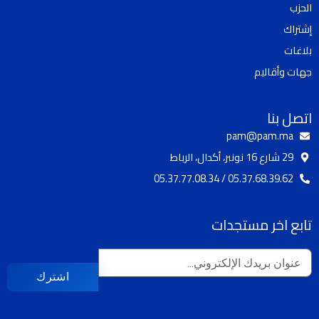
الحزب
k
b
g
o
إشتراك
e
r
o
a
k
بلاغات
m
جهات وأقاليم
اتصل بنا
pam@pam.ma
29 شارع 16 نونبر، أكدال، الرباط
05.37.68.39.62 / 05.37.77.08.34
تابع اخر مستجدات
اشترك