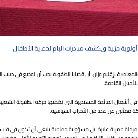
ولوية حزبية ويكشف مبادرات البام لحماية الأطفال
المعاصرة بإقليم وزان، أن قضايا الطفولة يجب أن توضع في صلب الس
جيال القادمة.
اء ذلك خلال مشاركته، مساء السبت 23 ماي 2026، في أشغال المائدة المستديرة التي نظمتها حر
ة ممثلين عن عدد من الأحزاب السياسية.
رحلة عمرية عابرة، بل مسؤولية جماعية ينبغي أن تكون في قلب ا