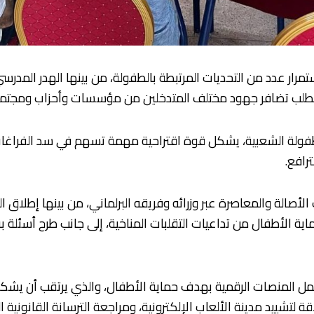
مرار عدد من التحديات المرتبطة بالطفولة، من بينها الهدر المدرس
ات تتطلب تضافر جهود مختلف المتدخلين من مؤسسات وأحزاب ومجتم
طفولة الشعبية، يشكل قوة اقتراحية مهمة تسهم في سد الفراغات
رافع.
صالة والمعاصرة عبر وزرائه وفريقه البرلماني، من بينها إطلاق ال
مل المنصات الرقمية بهدف حماية الأطفال، والذي يرتقب أن يشكل 
تشييد مدينة الألعاب الإلكترونية، ومراجعة الترسانة القانونية 