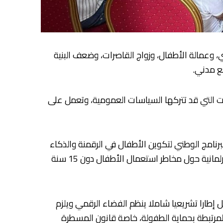
ي، وعمالة الأطفال، وزواج القاصرات، وضعف البنية
ع مدني.
 التي قد تتركها السياسات العمومية، وتعمل على
برنامج الوطني لتكوين الأطفال في الرقمنة والذكاء
الاصطناعي، والدعوة إلى تقوية التدابير الاستباقية لحماية الأطفال من تداعيات التقلبات المناخية، إلى جانب طرح أسئلة برلمانية حول مخاطر استعمال الأطفال دون 15 سنة
إطارا تشريعيا شاملا ينظم الفضاء الرقمي ويلزم
المرتبطة بحماية الطفولة، خاصة قانون المسطرة