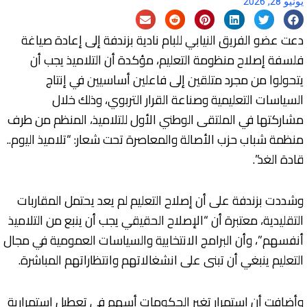
يونيو 28, 2026
دعت عضو الفريق النيابي للبام نادية بزندفة إلى إعادة صياغة
فلسفة إصلاح منظومة التعليم، مؤكدة أن التلاميذ يجب أن
يتحولوا من مجرد متلقين إلى فاعلين أساسيين في إنتاج
السياسات التعليمية وصناعة القرار التربوي، وذلك خلال
مشاركتها في الملتقى الوطني الأول للتلاميذ، المنظم من طرف
منظمة شباب حزب الأصالة والمعاصرة تحت شعار: “تلاميذ اليوم..
قادة الغد”.
وشددت بزندفة على أن إصلاح التعليم لم يعد يحتمل المقاربات
التقليدية، معتبرة أن “الإصلاح الحقيقي يجب أن ينبع من التلاميذ
أنفسهم”، وأن البرامج الانتخابية والسياسات العمومية في مجال
التعليم ينبغي أن تبنى على انشغالاتهم وانتظاراتهم المباشرة.
وأضافت أن استمرار تغير الحكومات أسهم في تعطيل استمرارية