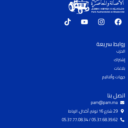
T
Y
I
F
i
o
n
a
k
u
s
c
t
t
t
e
روابط سريعة
o
u
a
b
الحزب
k
b
g
o
إشتراك
e
r
o
a
k
بلاغات
m
جهات وأقاليم
اتصل بنا
pam@pam.ma
29 شارع 16 نونبر، أكدال، الرباط
05.37.68.39.62 / 05.37.77.08.34