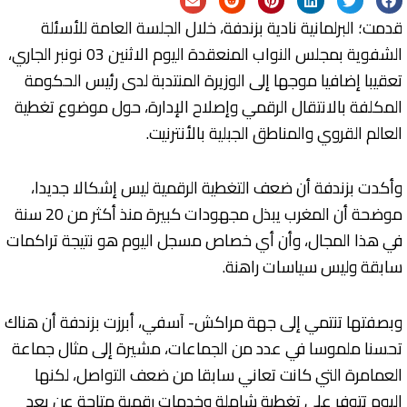
قدمت؛ البرلمانية نادية بزندفة، خلال الجلسة العامة للأسئلة
الشفوية بمجلس النواب المنعقدة اليوم الاثنين 03 نونبر الجاري،
تعقيبا إضافيا موجها إلى الوزيرة المنتدبة لدى رئيس الحكومة
المكلفة بالانتقال الرقمي وإصلاح الإدارة، حول موضوع تغطية
العالم القروي والمناطق الجبلية بالأنترنيت.
وأكدت بزندفة أن ضعف التغطية الرقمية ليس إشكالا جديدا،
موضحة أن المغرب يبذل مجهودات كبيرة منذ أكثر من 20 سنة
في هذا المجال، وأن أي خصاص مسجل اليوم هو نتيجة تراكمات
سابقة وليس سياسات راهنة.
وبصفتها تنتمي إلى جهة مراكش- آسفي، أبرزت بزندفة أن هناك
تحسنا ملموسا في عدد من الجماعات، مشيرة إلى مثال جماعة
العمامرة التي كانت تعاني سابقا من ضعف التواصل، لكنها
اليوم تتوفر على تغطية شاملة وخدمات رقمية متاحة عن بعد