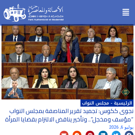
خطي
Menu
لى
لمحتوى
الرئيسية
-
مجلس النواب
نجوى ككوس: تجميد تقرير المناصفة بمجلس النواب
“مؤسف ومخجل”.. وتأخير يناقض الالتزام بقضايا المرأة
يوليو 6, 2026