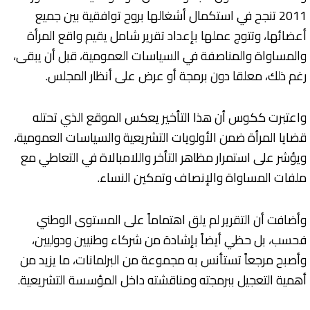
2011 تنجح في استكمال أشغالها بروح توافقية بين جميع
أعضائها، وتتوج عملها بإعداد تقرير شامل يقيم واقع المرأة
والمساواة والمناصفة في السياسات العمومية، قبل أن يبقى،
رغم ذلك، معلقا دون برمجة أو عرض على أنظار المجلس.
واعتبرت ككوس أن هذا التأخير يعكس الموقع الذي تحتله
قضايا المرأة ضمن الأولويات التشريعية والسياسات العمومية،
ويؤشر على استمرار مظاهر التأخر واللامبالاة في التعاطي مع
ملفات المساواة والإنصاف وتمكين النساء.
وأضافت أن التقرير لم يلق اهتماماً على المستوى الوطني
فحسب، بل حظي أيضاً بإشادة من شركاء وطنيين ودوليين،
وأصبح مرجعاً تستأنس به مجموعة من البرلمانات، ما يزيد من
أهمية التعجيل ببرمجته ومناقشته داخل المؤسسة التشريعية.