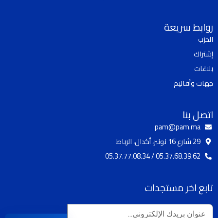
k
u
s
c
t
t
t
e
روابط سريعة
o
u
a
b
الحزب
k
b
g
o
إشتراك
e
r
o
a
k
بلاغات
m
جهات وأقاليم
اتصل بنا
pam@pam.ma
29 شارع 16 نونبر، أكدال، الرباط
05.37.68.39.62 / 05.37.77.08.34
تابع اخر مستجدات