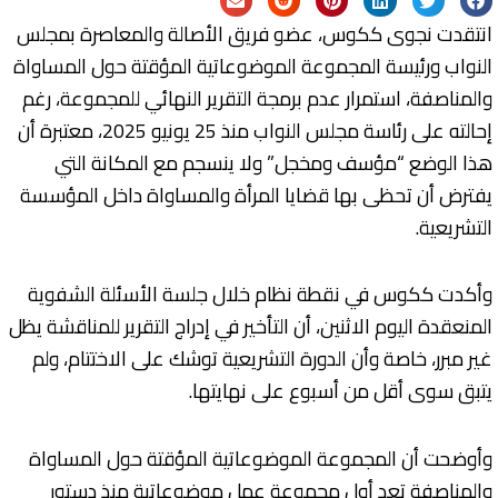
انتقدت نجوى ككوس، عضو فريق الأصالة والمعاصرة بمجلس
النواب ورئيسة المجموعة الموضوعاتية المؤقتة حول المساواة
والمناصفة، استمرار عدم برمجة التقرير النهائي للمجموعة، رغم
إحالته على رئاسة مجلس النواب منذ 25 يونيو 2025، معتبرة أن
هذا الوضع “مؤسف ومخجل” ولا ينسجم مع المكانة التي
يفترض أن تحظى بها قضايا المرأة والمساواة داخل المؤسسة
التشريعية.
وأكدت ككوس في نقطة نظام خلال جلسة الأسئلة الشفوية
المنعقدة اليوم الاثنين، أن التأخير في إدراج التقرير للمناقشة يظل
غير مبرر، خاصة وأن الدورة التشريعية توشك على الاختتام، ولم
يتبق سوى أقل من أسبوع على نهايتها.
وأوضحت أن المجموعة الموضوعاتية المؤقتة حول المساواة
والمناصفة تعد أول مجموعة عمل موضوعاتية منذ دستور