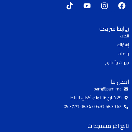
T
Y
I
F
i
o
n
a
k
u
s
c
t
t
t
e
روابط سريعة
o
u
a
b
الحزب
k
b
g
o
إشتراك
e
r
o
a
k
بلاغات
m
جهات وأقاليم
اتصل بنا
pam@pam.ma
29 شارع 16 نونبر، أكدال، الرباط
05.37.68.39.62 / 05.37.77.08.34
تابع اخر مستجدات