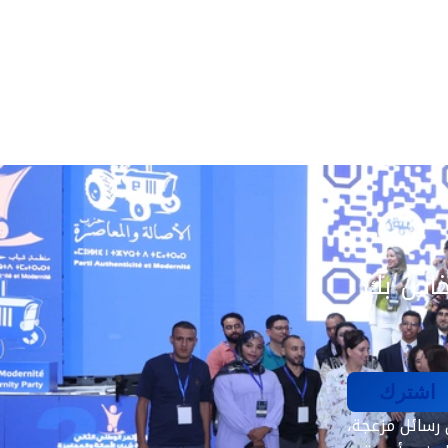
خاص بك
اشترك
 رسائل مزعجة،