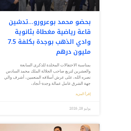
بحضو محمد بوعرورو…تدشين
قاعة رياضية مغطاة بثانوية
وادي الذهب بوجدة بكلفة 7.5
مليون درهم
بمناسبة الاحتفالات المخلدة للذكرى السابعة
والعشرين لتربع صاحب الجلالة الملك محمد السادس
نصره الله، على عرش أسلافه المنعمين، أشرف والي
جهة الشرق عامل عمالة وجدة-أنجاد،
إقرأ المزيد
يوليو 28, 2026