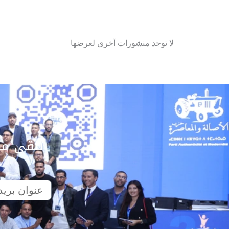
لا توجد منشورات أخرى لعرضها
تلقى مق