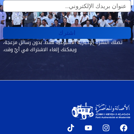
اشترك
تصلك النشرة الإخبارية الأسبوعية فقط. بدون رسائل مزعجة،
ويمكنك إلغاء الاشتراك في أيّ وقت.
T
Y
I
F
i
o
n
a