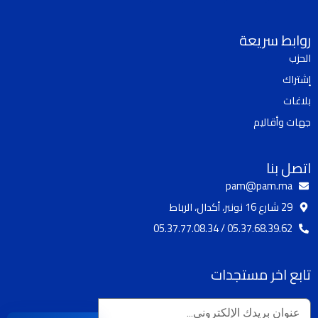
k
u
s
c
t
t
t
e
روابط سريعة
o
u
a
b
الحزب
k
b
g
o
إشتراك
e
r
o
a
k
بلاغات
m
جهات وأقاليم
اتصل بنا
pam@pam.ma
29 شارع 16 نونبر، أكدال، الرباط
05.37.68.39.62 / 05.37.77.08.34
تابع اخر مستجدات