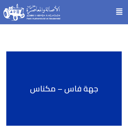
خطي
Menu
لى
لمحتوى
جهة فاس – مكناس