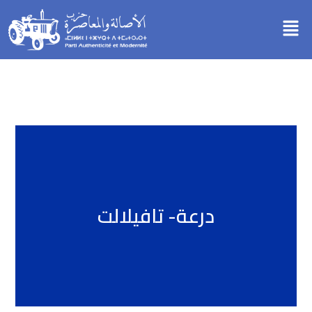
خطي
Menu
لى
لمحتوى
درعة- تافيلالت