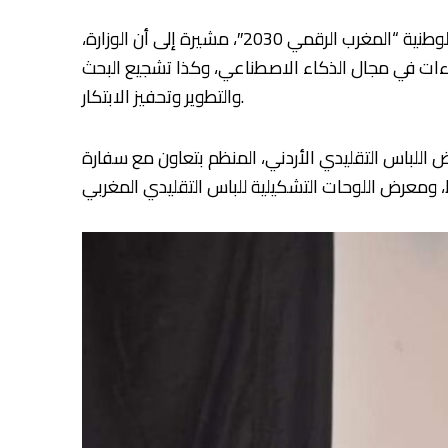
ولفتت الوزيرة إلى أن المملكة قطعت أشواطا كبيرة في ورش تحولها الرقمي الطموح، لاسيما من خلال الاستراتيجية الوطنية “المغرب الرقمي 2030″، مشيرة إلى أن الوزارة،
فاءات في مجال الذكاء الاصطناعي، وكذا تشجيع البحث
والتطوير وتحفيز الابتكار.
للباس التقليدي الأردني، المنظم بتعاون مع سفارة