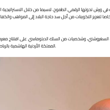
خاصا لتعزيز التكوينات من أجل سد حاجة البلاد إلى المواهب والك
ة السغروشني، وشخصيات من السلك الدبلوماسي على افتتاح معرض ا
المملكة الأردنية الهاشمية بالرباط، ومعرض اللوحات التشكيلية للباس التقليدي المغربي.