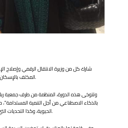
شارك كل من وزيرة الانتقال الرقمي وإصلاح الإد
المكلف بالإسكان، السيد أديب بنبراهيم، في افتتاح فعاليات الدورة السادسة لمهرجان “الإكليل الثقافي، أمس الثلاثاء 03 دجنبر 2024 بالرباط.
وتتوخى هذه الدورة، المنظمة من طرف جمعية رباط 
بالذكاء الاصطناعي من أجل التنمية المستدامة”، 
الحيوية، وكذا التحديات التي يطرحها من خلال تقديم حلول عملية للحفاظ على القيم الإنسانية والتراث الثقافي في مواجهة هذا التقدم التكنولوجي.