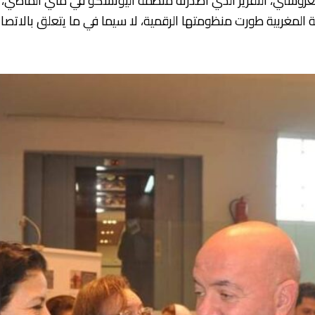
غروشني، التقرير الذي أصدرته منظمة اليونسكو في ماي الماضي،
المغربية طورت منظومتها الرقمية، لا سيما في ما يتعلق بالاتصالا