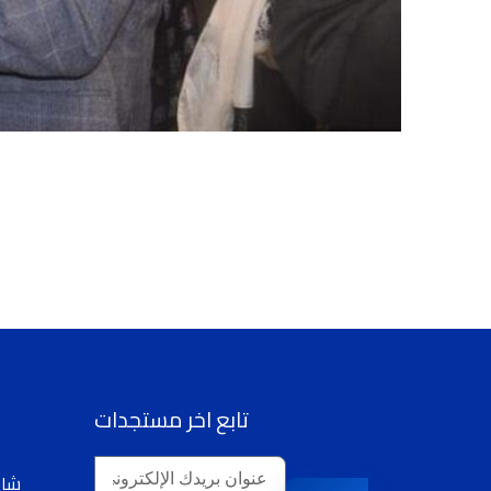
تابع اخر مستجدات
29 شارع 16 نونبر،