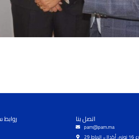
اتصل بنا
روابط 
pam@pam.ma
 أكدال، الرباط