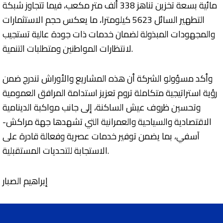
مائية بسعة تخزين تناهز 338 ألف متر مكعب، فيما تتجاوز شبكة
التطهير السائل 5623 كيلومترا، ما يعكس حجم الاستثمارات
والمجهودات المبذولة لضمان خدمات ذات جودة عالية تستجيب
لانتظارات المواطنين ومتطلبات التنمية.
وأكد مسؤولو الشركة أن هذه المشاريع والأوراش تندرج ضمن
رؤية استراتيجية متكاملة تروم تعزيز استدامة المرافق العمومية
وتحسين ظروف عيش الساكنة، إلى جانب مواكبة الدينامية
الاقتصادية والسياحية والعمرانية التي تشهدها جهة مراكش-
آسفي، بما يضمن توفير خدمات عصرية وفعالة قادرة على
الاستجابة للتحديات المستقبلية.
إبراهيم الصبار