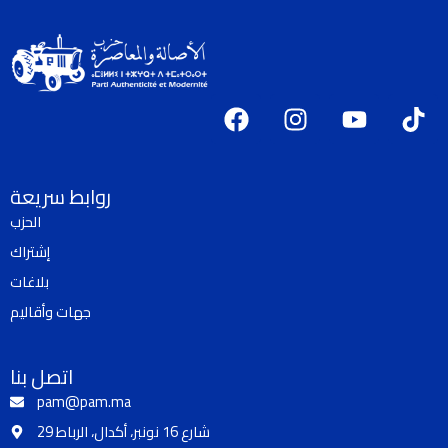
F
I
Y
T
a
n
o
i
c
s
u
k
e
t
t
t
روابط سريعة
b
a
u
o
الحزب
o
g
b
k
إشتراك
o
r
e
k
a
بلاغات
m
جهات وأقاليم
اتصل بنا
pam@pam.ma
29 شارع 16 نونبر، أكدال، الرباط