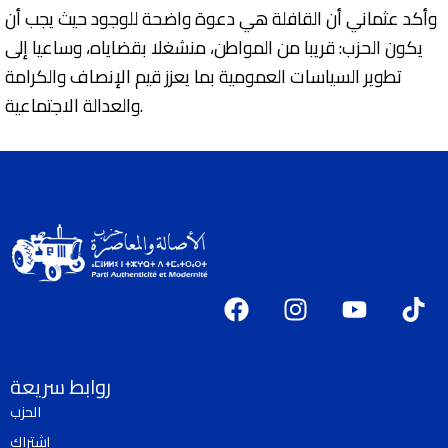
وأكد عثماني أن القافلة هي دعوة واضحة للوجود حيث يجب أن
يكون الحزب: قريبا من المواطن، منشغلا بقضاياه، وساعيا إلى
تطوير السياسات العمومية بما يعزز قيم الإنصاف والكرامة
والعدالة الاجتماعية.
F
I
Y
T
a
n
o
i
c
s
u
k
e
t
t
t
روابط سريعة
b
a
u
o
الحزب
o
g
b
k
إشتراك
o
r
e