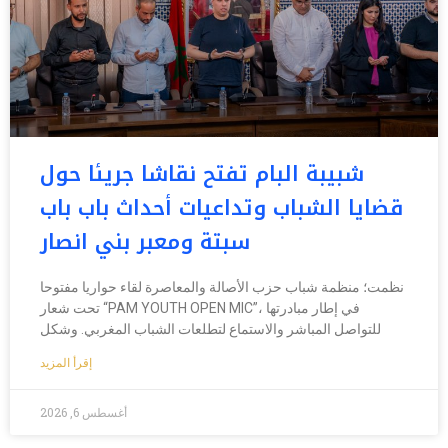
شبيبة البام تفتح نقاشا جريئا حول
قضايا الشباب وتداعيات أحداث باب باب
سبتة ومعبر بني انصار
نظمت؛ منظمة شباب حزب الأصالة والمعاصرة لقاء حواريا مفتوحا
تحت شعار “PAM YOUTH OPEN MIC”، في إطار مبادرتها
للتواصل المباشر والاستماع لتطلعات الشباب المغربي. وشكل
إقرأ المزيد
أغسطس 6, 2026