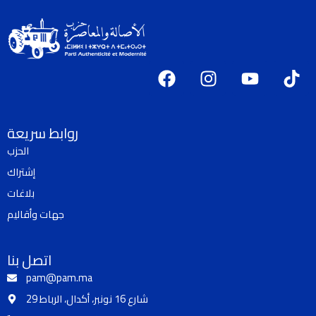
F
I
Y
T
a
n
o
i
c
s
u
k
e
t
t
t
روابط سريعة
b
a
u
o
الحزب
o
g
b
k
إشتراك
o
r
e
k
a
بلاغات
m
جهات وأقاليم
اتصل بنا
pam@pam.ma
29 شارع 16 نونبر، أكدال، الرباط