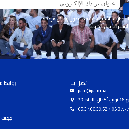
اتصل بنا
روابط 
pam@pam.ma
 أكدال، الرباط
05.37.68.39.62 / 05.37.77
جهات و