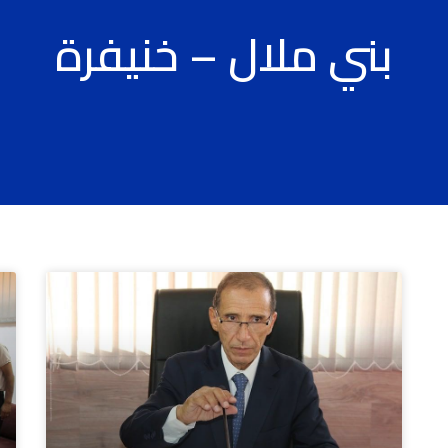
بني ملال – خنيفرة