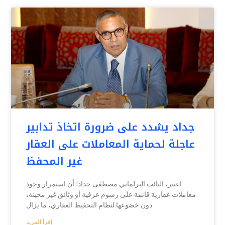
جداد يشدد على ضرورة اتخاذ تدابير
عاجلة لحماية المعاملات على العقار
غير المحفظ
اعتبر، النائب البرلماني مصطفى جداد؛ أن استمرار وجود
معاملات عقارية قائمة على رسوم عرفية أو وثائق غير محينة،
دون خضوعها لنظام التحفيظ العقاري، ما يزال
إقرأ المزيد