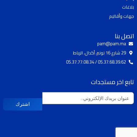
a
k
بلاغات
m
جهات وأقاليم
اتصل بنا
pam@pam.ma
29 شارع 16 نونبر، أكدال، الرباط
05.37.68.39.62 / 05.37.77.08.34
تابع اخر مستجدات
اشترك