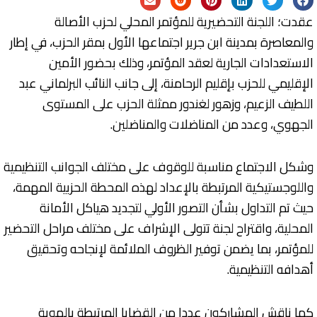
عقدت؛ اللجنة التحضيرية للمؤتمر المحلي لحزب الأصالة
والمعاصرة بمدينة ابن جرير اجتماعها الأول بمقر الحزب، في إطار
الاستعدادات الجارية لعقد المؤتمر، وذلك بحضور الأمين
الإقليمي للحزب بإقليم الرحامنة، إلى جانب النائب البرلماني عبد
اللطيف الزعيم، وزهور لغندور ممثلة الحزب على المستوى
الجهوي، وعدد من المناضلات والمناضلين.
وشكل الاجتماع مناسبة للوقوف على مختلف الجوانب التنظيمية
واللوجستيكية المرتبطة بالإعداد لهذه المحطة الحزبية المهمة،
حيث تم التداول بشأن التصور الأولي لتجديد هياكل الأمانة
المحلية، واقتراح لجنة تتولى الإشراف على مختلف مراحل التحضير
للمؤتمر، بما يضمن توفير الظروف الملائمة لإنجاحه وتحقيق
أهدافه التنظيمية.
كما ناقش المشاركون عددا من القضايا المرتبطة بالهوية