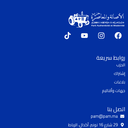
T
Y
I
F
i
o
n
a
k
u
s
c
t
t
t
e
روابط سريعة
o
u
a
b
الحزب
k
b
g
o
إشتراك
e
r
o
a
k
بلاغات
m
جهات وأقاليم
اتصل بنا
pam@pam.ma
29 شارع 16 نونبر، أكدال، الرباط